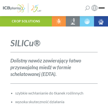
CROP SOLUTIONS
Polski
firma
Angielski
SILICu®
produkty
usługi
Dolistny nawóz zawierający łatwo
przyswajalną miedź w formie
schelatowanej (EDTA).
kariera
kontakt
szybkie wchłanianie do tkanek roślinnych
wysoka skuteczność działania