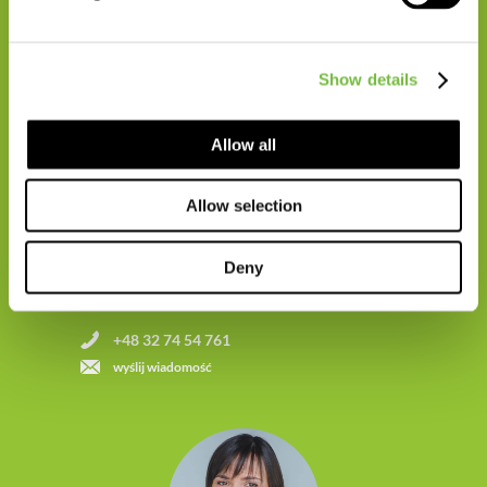
Show details
Allow all
Allow selection
Specjalista ds. Marketingu Produktów
Agrochemicznych
Deny
JOANNA GOLEC-SEWERYN
+48 32 74 54 761
wyślij wiadomość