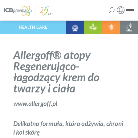
HEALTH CARE
Polski
firma
Angielski
Allergoff® atopy
produkty
Regenerująco-
łagodzący krem do
usługi
twarzy i ciała
kariera
www.allergoff.pl
kontakt
Delikatna formuła, która odżywia, chroni
i koi skórę