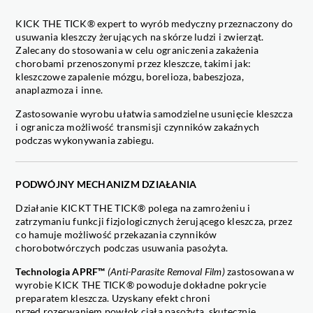
KICK THE TICK® expert to wyrób medyczny przeznaczony do
usuwania kleszczy żerujących na skórze ludzi i zwierząt.
Zalecany do stosowania w celu ograniczenia zakażenia
chorobami przenoszonymi przez kleszcze, takimi jak:
kleszczowe zapalenie mózgu, borelioza, babeszjoza,
anaplazmoza i inne.
Zastosowanie wyrobu ułatwia samodzielne usunięcie kleszcza
i ogranicza możliwość transmisji czynników zakaźnych
podczas wykonywania zabiegu.
PODWÓJNY MECHANIZM DZIAŁANIA
Działanie KICKT THE TICK® polega na zamrożeniu i
zatrzymaniu funkcji fizjologicznych żerującego kleszcza, przez
co hamuje możliwość przekazania czynników
chorobotwórczych podczas usuwania pasożyta.
Technologia APRF™
(Anti-Parasite Removal Film)
zastosowana w
wyrobie KICK THE TICK® powoduje
dokładne pokrycie
preparatem kleszcza. Uzyskany efekt chroni
przed
rozerwaniem powłok ciała pasożyta, skutecznie