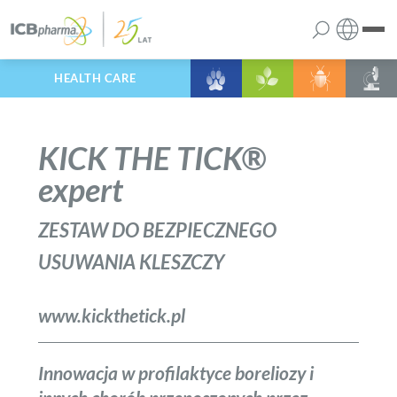
HEALTH CARE
Polski
firma
Angielski
KICK THE TICK®
produkty
expert
usługi
ZESTAW DO BEZPIECZNEGO
USUWANIA KLESZCZY
kariera
www.kickthetick.pl
kontakt
Innowacja w profilaktyce boreliozy i