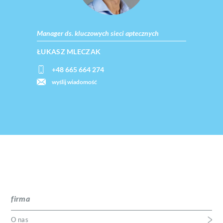
Manager ds. kluczowych sieci aptecznych
ŁUKASZ MLECZAK
+48 665 664 274
wyślij wiadomość
firma
O nas