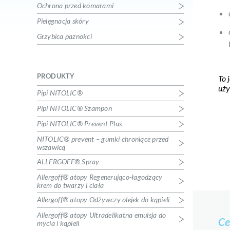
Ochrona przed komarami
Allergoff® atopy Regenerująco-
łagodzący krem do twarzy i ciała
Pielęgnacja skóry
Pielęgnacja skóry
Grzybica paznokci
Allergoff® atopy Odżywczy olejek
do kąpieli
Pielęgnacja skóry
Allergoff® atopy Ultradelikatna
PRODUKTY
To 
emulsja do mycia i kąpieli
uży
Pipi NITOLIC®
Pielęgnacja skóry
ALLERGOFF® PRO
Pipi NITOLIC® Szampon
Profesjonalna neutralizacja alergenów
Pipi NITOLIC® Prevent Plus
kurzu domowego
KICK THE TICK® expert
NITOLIC® prevent – gumki chroniące przed
wszawicą
Profilaktyka chorób odkleszczowych
KICK THE TICK® Max Repelent
ALLERGOFF® Spray
Plus
Allergoff® atopy Regenerująco-łagodzący
Profilaktyka chorób odkleszczowych
krem do twarzy i ciała
KICK THE TICK® Repellent Spray z
Allergoff® atopy Odżywczy olejek do kąpieli
DEET
Ochrona przed komarami
Allergoff® atopy Ultradelikatna emulsja do
Ce
mycia i kąpieli
KICK THE TICK® przyrząd do