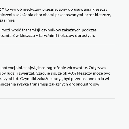
 wyrób medyczny przeznaczony do usuwania kleszczy
ką
aniczenia zakażenia chorobami przenoszonymi przez kleszcze,
a i inne.
u
a możliwość transmisji czynników zakaźnych podczas
ozmiarów kleszcza – larw/nimf i okazów dorosłych.
olu
olu
rowego
wi potencjalnie największe zagrożenie zdrowotne. Odgrywa
ludzi i zwierząt. Szacuje się, że ok 40% kleszczy może być
zymi itd. Czynniki zakaźne mogą być przenoszone do krwi
raniczenia ryzyka transmisji zakaźnych drobnoustrojów