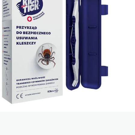
WASP & FLY TRAP
 owoców
Osy, szerszenie, muchy
(Rozwiązania Profesjonalne)
NEW WASP & FLY TRAP
Osy, szerszenie, muchy
(Rozwiązania do Użytku Domowego)
BIFENT® FOGGER PLUS
Owady biegające i latające
(Rozwiązania Profesjonalne)
rzem
iem
kiem
ytan