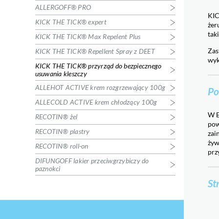
bezpiecznego usuwania kleszczy
ALLERGOFF® PRO
KIC
Profilaktyka chorób odkleszczowych
KICK THE TICK® expert
żer
ALLEHOT ACTIVE krem
tak
KICK THE TICK® Max Repelent Plus
rozgrzewający 100g
Pielęgnacja skóry
Zas
KICK THE TICK® Repellent Spray z DEET
ALLECOLD ACTIVE krem chłodzący
wyk
KICK THE TICK® przyrząd do bezpiecznego
100g
usuwania kleszczy
Pielęgnacja skóry
ALLEHOT ACTIVE krem rozgrzewający 100g
Po
RECOTIN® plastry
Ukąszenia owadów
ALLECOLD ACTIVE krem chłodzący 100g
RECOTIN® roll-on
W E
RECOTIN® żel
Ukąszenia owadów
pow
RECOTIN® plastry
zai
RECOTIN® żel
żyw
RECOTIN® roll-on
Ukąszenia owadów
prz
DIFUNGOFF lakier
DIFUNGOFF lakier przeciwgrzybiczy do
przeciwgrzybiczy do paznokci
paznokci
Grzybica paznokci
St