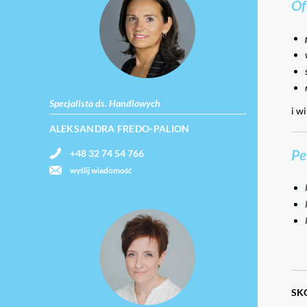
Of
Specjalista ds. Handlowych
i wi
ALEKSANDRA FREDO-PALION
Pe
+48 32 74 54 766
wyślij wiadomość
SK