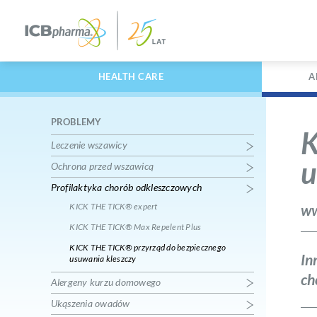
HEALTH CARE
A
Health Care
o nas
polityka jakości
PROBLEMY
K
Leczenie wszawicy
Pipi NITOLIC®
DERGAL
u
Ochrona przed wszawicą
Leczenie wszawicy
Ektopasoży
Pipi NITOLIC® Szampon
Profilaktyka chorób odkleszczowych
DERGALL
Leczenie wszawicy
Ektopasoży
KICK THE TICK® expert
ww
Pipi NITOLIC® Prevent Plus
ECTOPET 
KICK THE TICK® Max Repelent Plus
Ochrona przed wszawicą
Pchły, kles
KICK THE TICK® przyrząd do bezpiecznego
NITOLIC® prevent – gumki
ECTOPET 
In
usuwania kleszczy
chroniące przed wszawicą
Kleszcze
ch
Ochrona przed wszawicą
Alergeny kurzu domowego
ALLERGOFF® Spray
Ukąszenia owadów
Alergeny kurzu domowego