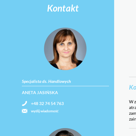
Kontakt
Specjalista ds. Handlowych
Ko
ANETA JASIŃSKA
W z
+48 32 74 54 763
atr
wyślij wiadomość
zam
zai