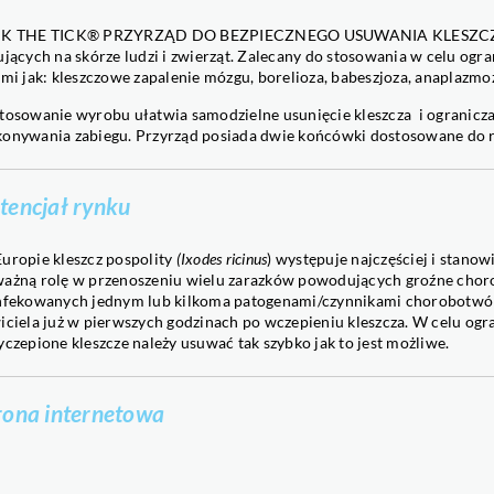
SULPRONE®
K THE TICK® PRZYRZĄD DO BEZPIECZNEGO USUWANIA KLESZCZY to
Kompleksowe nawożenie siar
ujących na skórze ludzi i zwierząt. Zalecany do stosowania w celu ogr
imi jak: kleszczowe zapalenie mózgu, borelioza, babeszjoza, anaplazmoz
TRIABOR®
Połączenie boru i triakontanol
tosowanie wyrobu ułatwia samodzielne usunięcie kleszcza
i ogranicz
TRIACYNK®
onywania zabiegu. Przyrząd posiada dwie końcówki dostosowane do r
Połączenie cynku i triakontan
TRIAFER
tencjał rynku
Połączenie żelaza i triakontan
TRIAVIT®
Łagodzenie stresu temperatu
uropie kleszcz pospolity
(Ixodes ricinus
) występuje najczęściej i stano
ażną rolę w przenoszeniu wielu zarazków powodujących groźne choroby 
nfekowanych jednym lub
kilkoma patogenami/czynnikami chorobotwórc
iciela już w pierwszych godzinach po wczepieniu kleszcza. W celu og
yczepione kleszcze należy usuwać tak szybko jak to jest możliwe.
rona internetowa