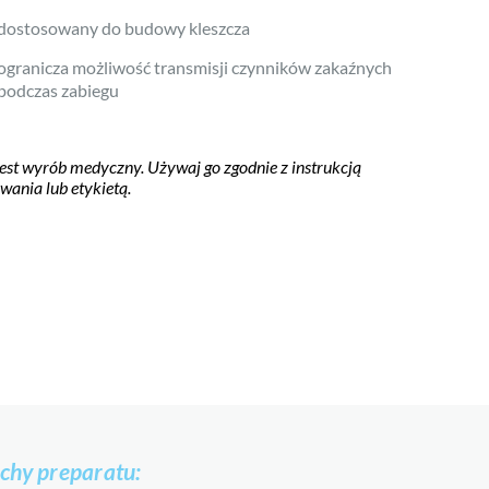
CALPRONE®
dostosowany do budowy kleszcza
Wapń dostarczony wprost do
CALCET
ogranicza możliwość transmisji czynników zakaźnych
Wapń dla upraw pod presją
podczas zabiegu
DROSINAL®
Monitoring Drosophila suzukii
MEGIS®
jest wyrób medyczny. Używaj go zgodnie z instrukcją
wania lub etykietą.
Stymulacja wzrostu roślin – k
MILIGARD®
Wzmocnienie roślin
NEWJON Ca®
Innowacyjne nawożenie wapn
NEWJON Zn®
Błyskawiczne nawożenie cyn
SILICu®
Efektywne nawożenie miedzią
SILTAC®
Eliminacja szkodników roślin
SILTAN®
chy preparatu:
Stymulacja wzrostu roślin – t