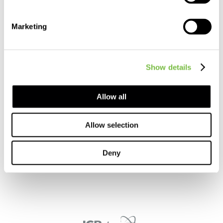
Polityka Prywatności
Marketing
Show details
kontakt
Allow all
+48 32 74 54 700
office@icbpharma.com
Allow selection
ul. Stanisława Lema 10
43-603 Jaworzno, Polska
Deny