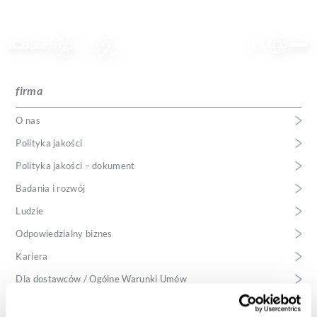
Polski
firma
firma
Angielski
O nas
Polityka jakości
produkty
Polityka jakości – dokument
Badania i rozwój
usługi
Ludzie
Odpowiedzialny biznes
kariera
Kariera
kontakt
Dla dostawców / Ogólne Warunki Umów
Aktualności ICB Pharma