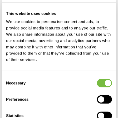
produkty i usługi
This website uses cookies
We use cookies to personalise content and ads, to
Health Care
provide social media features and to analyse our traffic.
Animal Health
We also share information about your use of our site with
Crop Solutions
our social media, advertising and analytics partners who
may combine it with other information that you’ve
Pest Innovations
provided to them or that they’ve collected from your use
Analytics
of their services.
polityka prywatności
Consent
Necessary
Selection
Ochrona danych osobowych
Polityka prywatności social media
Preferences
Polityka cookies
Informacja rodo dla kandydatów do pracy
Statistics