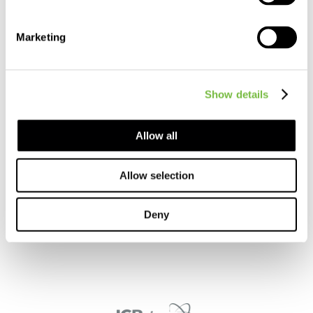
Polityka Prywatności
Marketing
Show details
kontakt
Allow all
+48 32 74 54 700
office@icbpharma.com
Allow selection
ul. Stanisława Lema 10
43-603 Jaworzno, Polska
Deny