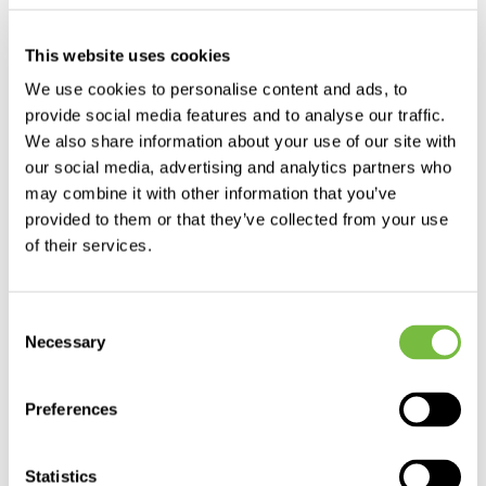
produkty i usługi
This website uses cookies
We use cookies to personalise content and ads, to
Health Care
provide social media features and to analyse our traffic.
Animal Health
We also share information about your use of our site with
Crop Solutions
our social media, advertising and analytics partners who
may combine it with other information that you’ve
Pest Innovations
provided to them or that they’ve collected from your use
Analytics
of their services.
polityka prywatności
Consent
Necessary
Selection
Ochrona danych osobowych
Polityka prywatności social media
Preferences
Polityka cookies
Informacja rodo dla kandydatów do pracy
Statistics