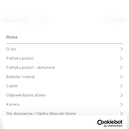
Polski
firma
firma
Angielski
O nas
Polityka jakości
produkty
Polityka jakości – dokument
Badania i rozwój
usługi
Ludzie
Odpowiedzialny biznes
kariera
Kariera
kontakt
Dla dostawców / Ogólne Warunki Umów
Aktualności ICB Pharma